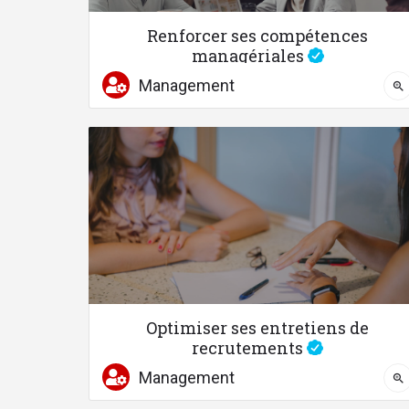
Renforcer ses compétences
managériales
Structurez votre pratique du management
Management
04 67 58 87 41
Optimiser ses entretiens de
recrutements
Acquérez les bases à la réalisation auto
Management
04 67 58 87 41