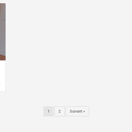
tien professionnel
1
2
Suivant »