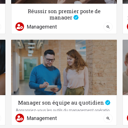
Réussir son premier poste de
manager
Acquérez les fondamentaux du management et ses outils
Management
04 67 58 87 41
Manager son équipe au quotidien
Appropriez-vous les outils du management opérationnel
nome de recrutements
Management
04 67 58 87 41